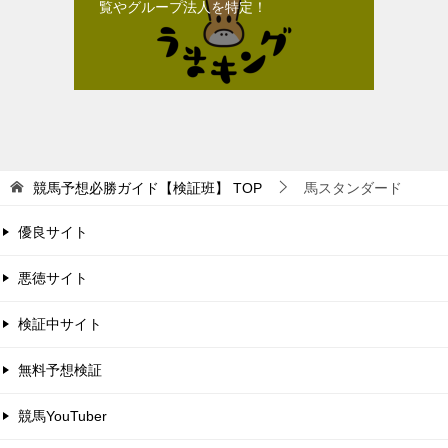
覧やグループ法人を特定！
競馬予想必勝ガイド【検証班】
TOP
馬スタンダード
優良サイト
悪徳サイト
検証中サイト
無料予想検証
競馬YouTuber