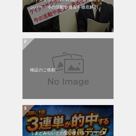
ンバー。今の活動や過去を徹底解剖
検証のご依頼
うまとみらいとの賢い使い方！コラボ＠