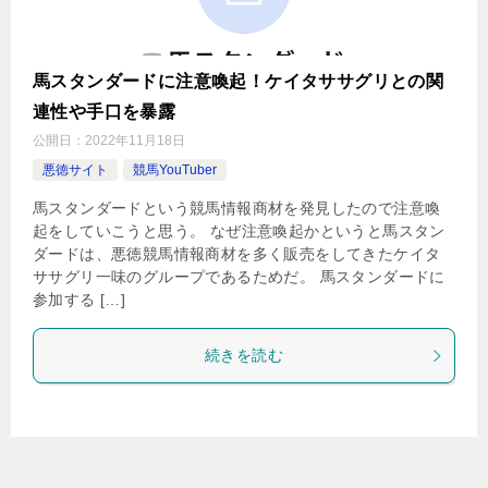
馬スタンダードに注意喚起！ケイタササグリとの関
連性や手口を暴露
公開日：
2022年11月18日
悪徳サイト
競馬YouTuber
馬スタンダードという競馬情報商材を発見したので注意喚
起をしていこうと思う。 なぜ注意喚起かというと馬スタン
ダードは、悪徳競馬情報商材を多く販売をしてきたケイタ
ササグリ一味のグループであるためだ。 馬スタンダードに
参加する […]
続きを読む