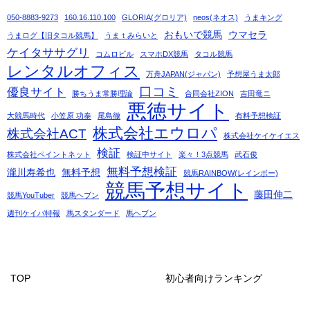
050-8883-9273
160.16.110.100
GLORIA(グロリア)
neos(ネオス)
うまキング
おもいで競馬
ウマセラ
うまログ【旧タコル競馬】
うまｔみらいと
ケイタササグリ
コムロビル
スマホDX競馬
タコル競馬
レンタルオフィス
万舟JAPAN(ジャパン)
予想屋うま太郎
口コミ
優良サイト
勝ちうま常勝理論
合同会社ZION
吉田竜ニ
悪徳サイト
大競馬時代
小笠原 功泰
尾島徹
有料予想検証
株式会社エウロパ
株式会社ACT
株式会社ケイケイエス
検証
株式会社ペイントネット
検証中サイト
楽々！3点競馬
武石俊
無料予想検証
瀧川寿希也
無料予想
競馬RAINBOW(レインボー)
競馬予想サイト
藤田伸二
競馬YouTuber
競馬ヘブン
週刊ケイバ特報
馬スタンダード
馬ヘブン
TOP
初心者向けランキング