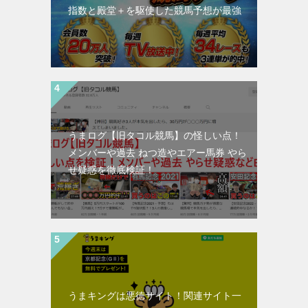
指数と殿堂＋を駆使した競馬予想が最強
うまログ【旧タコル競馬】の怪しい点！
メンバーや過去 ねつ造やエアー馬券 やら
せ疑惑を徹底検証！
うまキングは悪徳サイト！関連サイト一