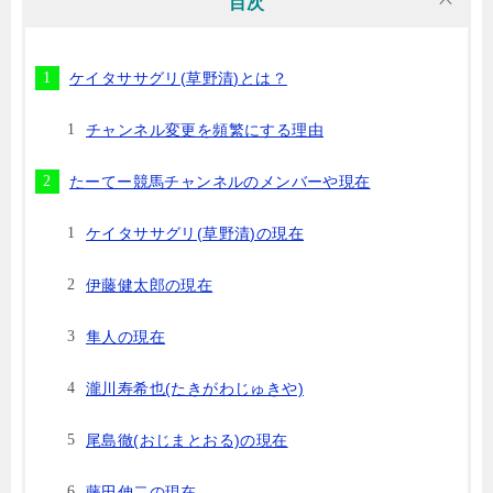
目次
ケイタササグリ(草野清)とは？
チャンネル変更を頻繁にする理由
たーてー競馬チャンネルのメンバーや現在
ケイタササグリ(草野清)の現在
伊藤健太郎の現在
隼人の現在
瀧川寿希也(たきがわじゅきや)
尾島徹(おじまとおる)の現在
藤田伸二の現在