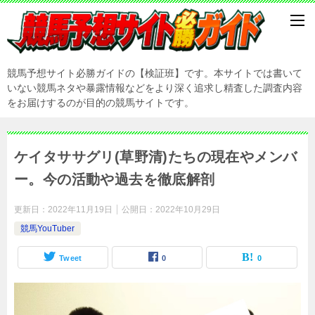
競馬予想サイト必勝ガイドの【検証班】です。本サイトでは書いて
いない競馬ネタや暴露情報などをより深く追求し精査した調査内容
をお届けするのが目的の競馬サイトです。
ケイタササグリ(草野清)たちの現在やメンバ
ー。今の活動や過去を徹底解剖
更新日：
2022年11月19日
公開日：
2022年10月29日
競馬YouTuber
Tweet
0
0