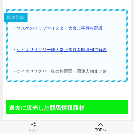
関連記事
・サスケのラップマイスター大炎上事件を開設
・
ケイタササグリ一味大炎上事件を時系列で解説
・ケイタササグリ一味の相関図・関連人物まとめ
過去に販売した競馬情報商材
ケイタササグリ(草野清)らが過去に販売した競馬情報商
TOPへ
シェア