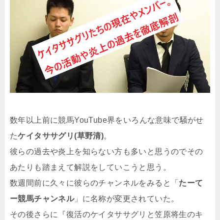
数年以上前に競馬YouTube界をいろんな意味で騒がせ
た
ケイタササグリ(草野清)
。
彼らの過去や炎上を知らない方も多いと思うのでその
あたりも踏まえて解説をしていこうと思う。
数週間前に久々に彼らのチャンネルをみると「
たーて
ー競馬チャンネル
」に名称が変更されていた。
その後さらに『
復活のケイタササグリと笠原将生のキ