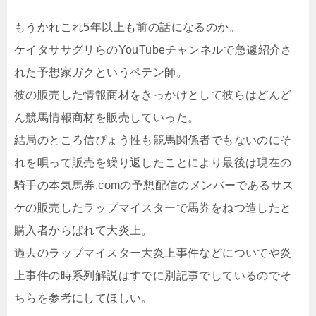
もうかれこれ5年以上も前の話になるのか。
ケイタササグリらのYouTubeチャンネルで急遽紹介さ
れた予想家ガクというペテン師。
彼の販売した情報商材をきっかけとして彼らはどんど
ん競馬情報商材を販売していった。
結局のところ信ぴょう性も競馬関係者でもないのにそ
れを唄って販売を繰り返したことにより最後は現在の
騎手の本気馬券.comの予想配信のメンバーであるサス
ケの販売したラップマイスターで馬券をねつ造したと
購入者からばれて大炎上。
過去のラップマイスター大炎上事件などについてや炎
上事件の時系列解説はすでに別記事でしているのでそ
ちらを参考にしてほしい。