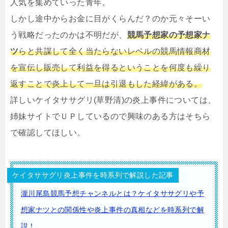
人気を集めていった青年。
しかし途中からお金に目がくらんだ？のか元々そーい
う戦略だったのかは不明だが、
競馬予想家の予想家ナ
ツ
らと共謀して全く当たらないレベルの競馬情報商材
を宣伝し販売して利益を得るということを何度も繰り
返すことで炎上して一旦は引退もした経緯がある。
詳しいケイタササグリ(草野清)の炎上事件については、
姉妹サイトでＵＰしているので興味のある方はそちら
で確認してほしい。
ケイタササグリ炎上事件を時系列で解説した記事
瀧川尾島競馬予想チャンネルとは？ケイタササグリや予
想家ナツとの関係性や炎上事件の真相などを時系列で解
説！