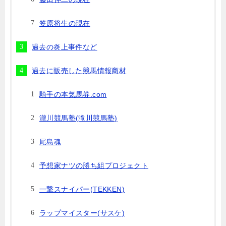
笠原将生の現在
過去の炎上事件など
過去に販売した競馬情報商材
騎手の本気馬券.com
瀧川競馬塾(滝川競馬塾)
尾島魂
予想家ナツの勝ち組プロジェクト
一撃スナイパー(TEKKEN)
ラップマイスター(サスケ)