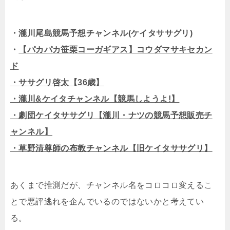
・瀧川尾島競馬予想チャンネル(ケイタササグリ)
・
【パカパカ笹栗コーガギアス】コウダマサキセカン
ド
・ササグリ啓太【36歳】
・瀧川&ケイタチャンネル【競馬しようよ!】
・劇団ケイタササグリ【瀧川・ナツの競馬予想販売チ
ャンネル】
・草野清尊師の布教チャンネル【旧ケイタササグリ】
あくまで推測だが、チャンネル名をコロコロ変えるこ
とで悪評逃れを企んでいるのではないかと考えてい
る。