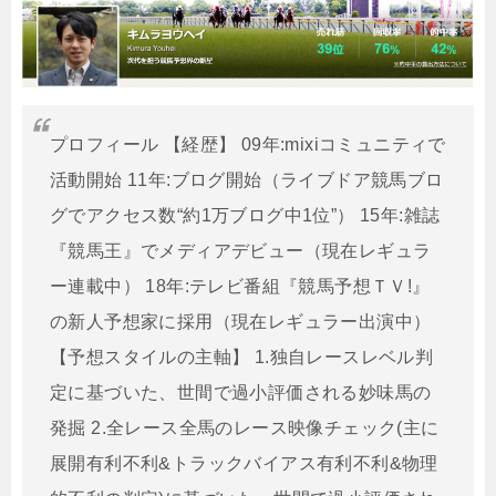
プロフィール 【経歴】 09年:mixiコミュニティで
活動開始 11年:ブログ開始（ライブドア競馬ブロ
グでアクセス数“約1万ブログ中1位”） 15年:雑誌
『競馬王』でメディアデビュー（現在レギュラ
ー連載中） 18年:テレビ番組『競馬予想ＴＶ!』
の新人予想家に採用（現在レギュラー出演中）
【予想スタイルの主軸】 1.独自レースレベル判
定に基づいた、世間で過小評価される妙味馬の
発掘 2.全レース全馬のレース映像チェック(主に
展開有利不利&トラックバイアス有利不利&物理