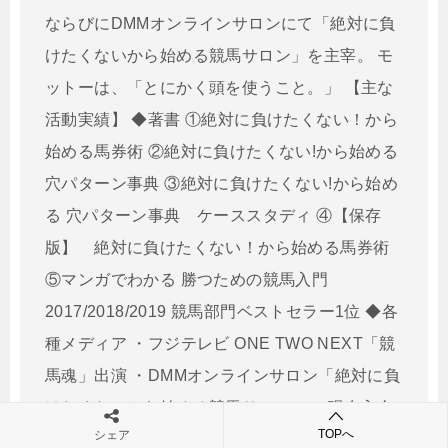
ならびにDMMオンラインサロンにて「絶対に負
けたくないから始める競馬サロン」を主宰。 モ
ットーは、「とにかく頭を使うこと。」 【主な
活動実績】 ◆著書 ①絶対に負けたくない！から
始める馬券術 ②絶対に負けたくない!から始める
穴パターン事典 ③絶対に負けたくない!から始め
る 穴パターン事典 ケーススタディ ④【保存
版】 絶対に負けたくない！から始める馬券術
⑤マンガでわかる 勝つための競馬入門
2017/2018/2019 競馬部門ベストセラー1位 ◆各
種メディア ・フジテレビ ONE TWO NEXT「競
馬魂」出演 ・DMMオンラインサロン「絶対に負
けたくないから始める競馬サロン」 （現在入会
TOPへ
シェア
2,000人待ち） ◆ライター活動 【競馬王】