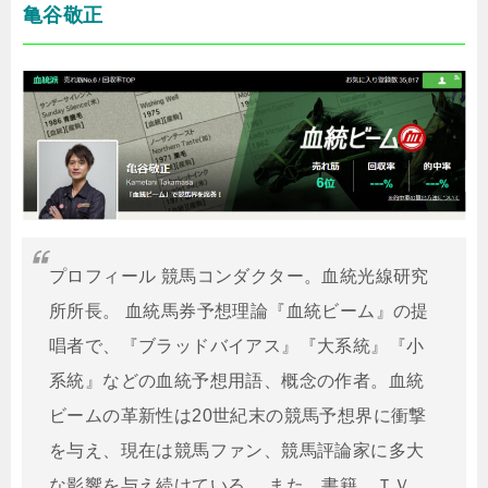
亀谷敬正
プロフィール 競馬コンダクター。血統光線研究
所所長。 血統馬券予想理論『血統ビーム』の提
唱者で、『ブラッドバイアス』『大系統』『小
系統』などの血統予想用語、概念の作者。血統
ビームの革新性は20世紀末の競馬予想界に衝撃
を与え、現在は競馬ファン、競馬評論家に多大
な影響を与え続けている。 また、書籍、ＴＶ、