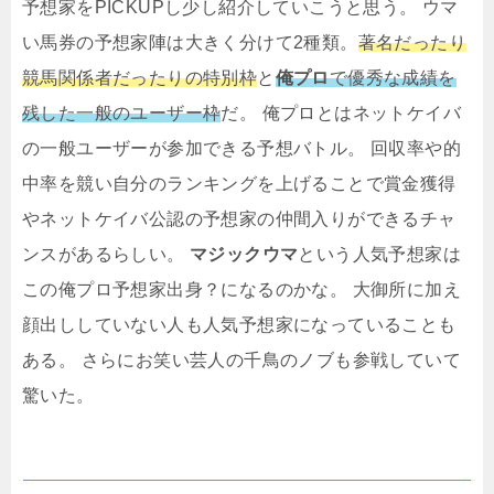
予想家をPICKUPし少し紹介していこうと思う。 ウマ
い馬券の予想家陣は大きく分けて2種類。
著名だったり
競馬関係者だったりの特別枠
と
俺プロ
で優秀な成績を
残した一般のユーザー枠
だ。 俺プロとはネットケイバ
の一般ユーザーが参加できる予想バトル。 回収率や的
中率を競い自分のランキングを上げることで賞金獲得
やネットケイバ公認の予想家の仲間入りができるチャ
ンスがあるらしい。
マジックウマ
という人気予想家は
この俺プロ予想家出身？になるのかな。 大御所に加え
顔出ししていない人も人気予想家になっていることも
ある。 さらにお笑い芸人の千鳥のノブも参戦していて
驚いた。