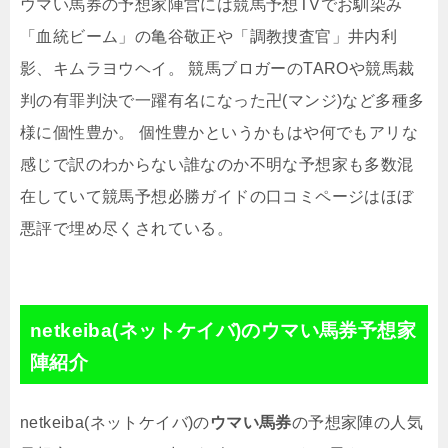
ウマい馬券の予想家陣営には競馬予想TVでお馴染み
「血統ビーム」の亀谷敬正や「調教捜査官」井内利
影、キムラヨウヘイ。 競馬ブロガーのTAROや競馬裁
判の有罪判決で一躍有名になった卍(マンジ)など多種多
様に個性豊か。 個性豊かというかもはや何でもアリな
感じで訳のわからない誰なのか不明な予想家も多数混
在していて
競馬予想必勝ガイドの口コミページはほぼ
悪評で埋め尽くされている。
netkeiba(ネットケイバ)のウマい馬券予想家
陣紹介
netkeiba(ネットケイバ)の
ウマい馬券
の予想家陣の人気