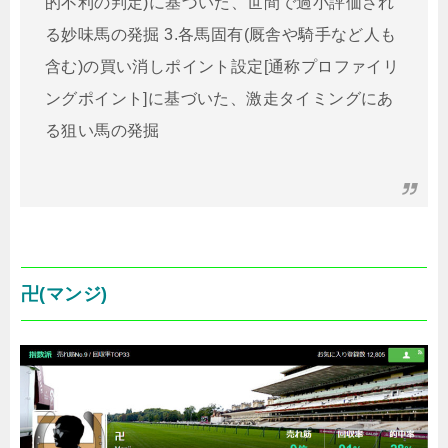
的不利の判定)に基づいた、世間で過小評価され
る妙味馬の発掘 3.各馬固有(厩舎や騎手など人も
含む)の買い消しポイント設定[通称プロファイリ
ングポイント]に基づいた、激走タイミングにあ
る狙い馬の発掘
卍(マンジ)